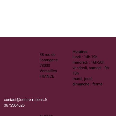
Horaires
Centre Rubens
38 rue de
lundi : 14h-19h
l'orangerie
mercredi : 16h-20h
78000
vendredi, samedi : 9h-
Versailles
13h
FRANCE
mardi, jeudi,
dimanche : fermé
contact@centre-rubens.fr
0673904626